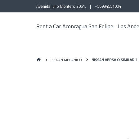
Avenida Julio Montero 2061,
|
+56994551004
Rent a Car Aconcagua San Felipe - Los And
SEDAN MECANICO
NISSAN VERSA O SIMILAR 1.